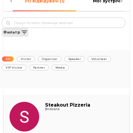
Усі відвідувачі (1)
Мої зустрічі (0)
Фильтр
All
Visitor
Organizer
Speaker
Volunteer
VIP Visitor
Partner
Media
Steakout Pizzeria
Brisbane