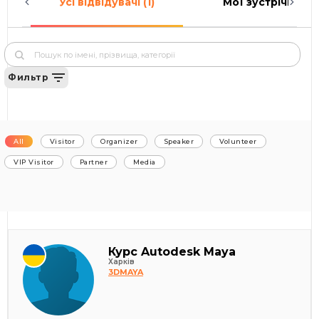
Усі відвідувачі (1)
Мої зустрічі (0)
Фильтр
All
Visitor
Organizer
Speaker
Volunteer
VIP Visitor
Partner
Media
Курс Autodesk Maya
Харків
3DMAYA