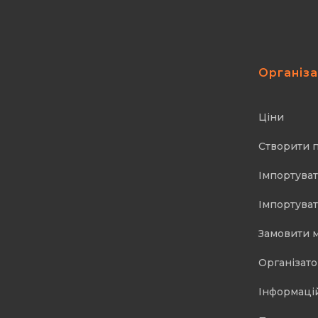
Організ
Ціни
Створити 
Імпортуват
Імпортуват
Замовити 
Організат
Інформаці