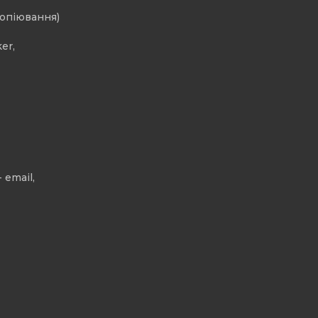
копіювання)
er,
 email,