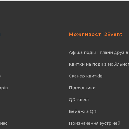
я
Можливості 2Event
Афіша подій і плани друзів
Квитки на події з мобільно
м
Cканер квитків
орів
Підрядники
QR-квест
Бейджі з QR
 нас
Призначення зустрічей