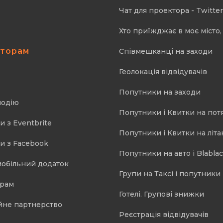
Чат для проектора - Twitter
Хто приїжджає в моє місто, 
аторам
Співмешканці на заходи
Геолокація відвідувачів
Попутники на заходи
подію
Попутники і Квитки на пот
и з Eventbrite
Попутники і Квитки на літа
и з Facebook
Попутники на авто і Blablac
мобільний додаток
Групи на Таксі і попутники 
орам
Готелі. Групові знижки
йне партнерство
Реєстрація відвідувачів