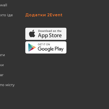
wall
Додатки 2Event
хто їде
яги
ки
ar
по місту