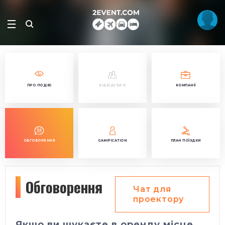
ПРО ПОДІЮ
ВІДВІДУВАЧІ
КОМПАНІЇ
ОБГОВОРЕННЯ
GAMIFICATION
ПЛАН ПОЇЗДКИ
Обговорення
Чат для
проектору
Якщо ви шукаєте в оренду місце