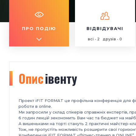
ПРО ПОДІЮ
ВІДВІДУВАЧІ
всі - 2
друзів - 0
Опис
івенту
Проект iFIT FORMAT це профільна конференція для фіт
роботи в online.
Ми запросили у склад спікерів справжніх експертів, п
6 годин лекцій зекономить Вам час та бюджет на майб
А вишеньками на торті стануть 2 практичні майстер-кл
Тож, не пропустіть можливість розширити свої горизонт
Конференція iFIT FORMAT «Фітнес-тренер в ONLINE” 