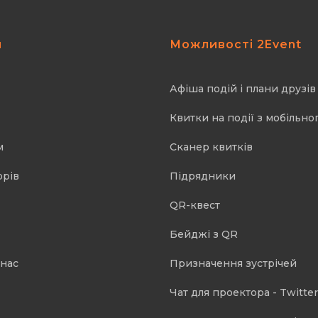
я
Можливості 2Event
Афіша подій і плани друзів
Квитки на події з мобільно
м
Cканер квитків
орів
Підрядники
QR-квест
Бейджі з QR
 нас
Призначення зустрічей
Чат для проектора - Twitter