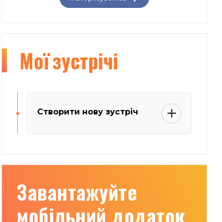
Мої
зустрічі
Створити нову зустріч
Завантажуйте
мобільний додаток