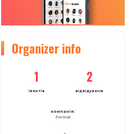
Organizer
info
1
2
івентів
відвідувачів
компанія:
Format