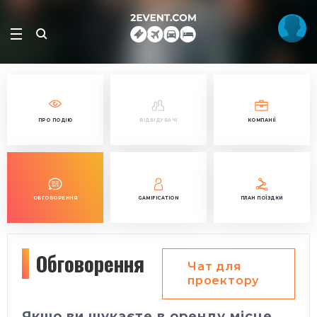
ПРО ПОДІЮ
ВІДВІДУВАЧІ
КОМПАНІЇ
ОБГОВОРЕННЯ
GAMIFICATION
ПЛАН ПОЇЗДКИ
Обговорення
Чат для
проектору
Якщо ви шукаєте в оренду місце