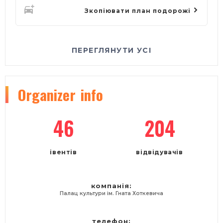
Зкопіювати план подорожі
ПЕРЕГЛЯНУТИ УСІ
Organizer
info
46
204
івентів
відвідувачів
компанія:
Палац культури ім. Гната Хоткевича
телефон: