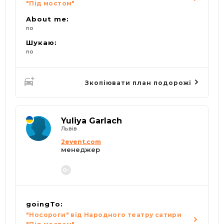
"Під мостом"
About me:
no
Шукаю:
no
Зкопіювати план подорожі
Yuliya Garlach
Львів
2event.com
менеджер
goingTo:
"Носороги" від Народного театру сатири