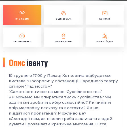
ПРО ПОДІЮ
ВІДВІДУВАЧІ
КОМПАНІЇ
ОБГОВОРЕННЯ
GAMIFICATION
ПЛАН ПОЇЗДКИ
Опис
івенту
10 грудня о 17:00 у Палаці Хоткевича відбудеться
вистава "Носороги" у постановці Народного театру
сатири "Під мостом".
"Самотність тисне на мене. Суспільство теж"
Чи можемо ми опиратися тиску суспільства? Чи
здатні ми зробити вибір самостійно? Як чинити
опір масовому психозу та вистояти? Як не
піддатися пропаганді? Можливо це?
«Сьогодні нам, як ніколи треба закликати людей
думати і розвивати критичне мислення. П‘єса