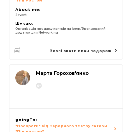
"Під мостом"
About me:
2event
Шукаю:
Організація продажу квитків на івент/брендований
додаток для Networking
Зкопіювати план подорожі
Марта Горохов'янко
goingTo:
"Носороги" від Народного театру сатири
"Під мостом"