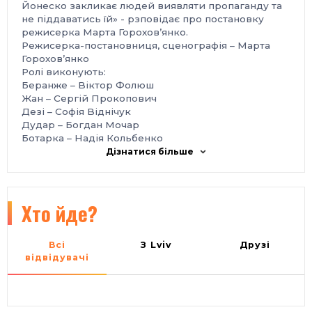
Йонеско закликає людей виявляти пропаганду та
не піддаватись їй» - рзповідає про постановку
режисерка Марта Горохов’янко.
Режисерка-постановниця, сценографія – Марта
Горохов’янко
Ролі виконують:
Беранже – Віктор Фолюш
Жан – Сергій Прокопович
Дезі – Софія Віднічук
Дудар – Богдан Мочар
Ботарка – Надія Кольбенко
Літній Добродій – Юрій Фіалка
Дізнатися більше
Логік – Орест Амброс
Пані Папільйон – Оксана Федоровська
Пані Беф – Олеся Мриглод
Господиня - Емілія Станчак
Хто йде?
Власниця – Маріанна Завадка
Подавальниця – Евеліна Малаєва
Бакалійниця 1 - Маргарита Остроушко
Всі
З Lviv
Друзі
Бакалійниця 2 - Мія Маркевич
відвідувачі
Квитки - 150 грн.
Запрошуємо всіх зацікавлених!