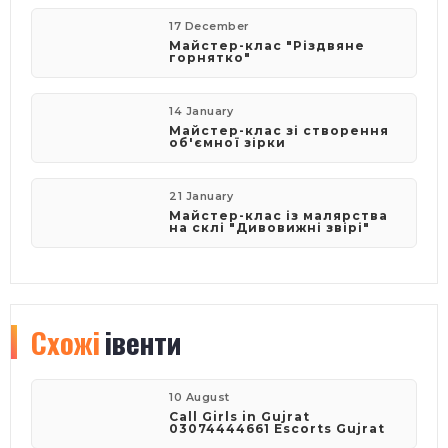
17 December
Майстер-клас "Різдвяне
горнятко"
14 January
Майстер-клас зі створення
об'ємної зірки
21 January
Майстер-клас із малярства
на склі "Дивовижні звірі"
Схожі
івенти
10 August
Call Girls in Gujrat
03074444661 Escorts Gujrat