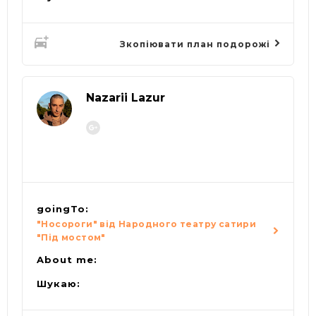
Зкопіювати план подорожі
Nazarii Lazur
goingTo:
"Носороги" від Народного театру сатири
"Під мостом"
About me:
Шукаю: