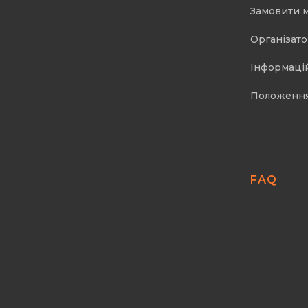
Замовити 
Організат
Інформаці
Положенн
FAQ