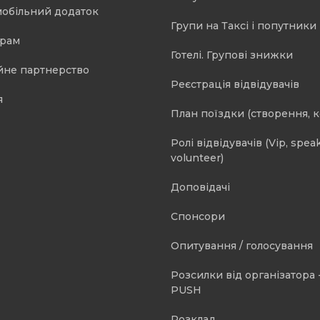
мобільний додаток
Групи на Таксі і попутники 
орам
Готелі. Групові знижки
йне партнерство
Реєстрація відвідувачів
я
План поїздки (створення, 
Ролі відвідувачів (Vip, speak
volunteer)
Доповідачі
Спонсори
Опитування / голосування
Розсилки від організатора -
PUSH
Розклад