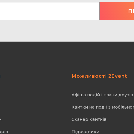
я
Можливості 2Event
Афіша подій і плани друзів
Квитки на події з мобільно
м
Cканер квитків
орів
Підрядники