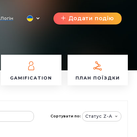
Додати подію
Логін
GAMIFICATION
ПЛАН ПОЇЗДКИ
Статус Z-A
Сортувати по: