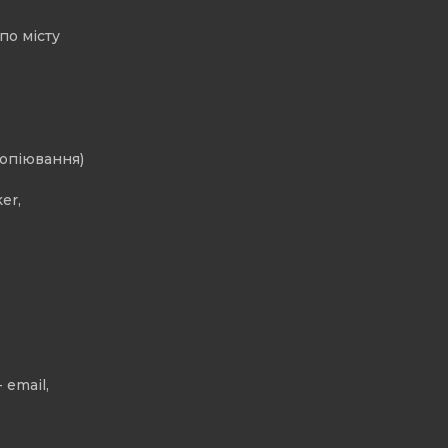
по місту
копіювання)
er,
 email,