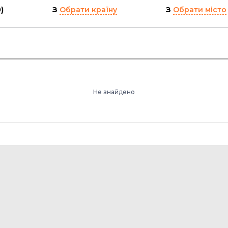
)
З
Обрати країну
З
Обрати місто
Не знайдено