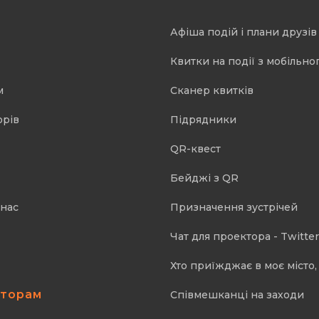
Афіша подій і плани друзів
Квитки на події з мобільно
м
Cканер квитків
орів
Підрядники
QR-квест
Бейджі з QR
 нас
Призначення зустрічей
Чат для проектора - Twitter
Хто приїжджає в моє місто, 
аторам
Співмешканці на заходи