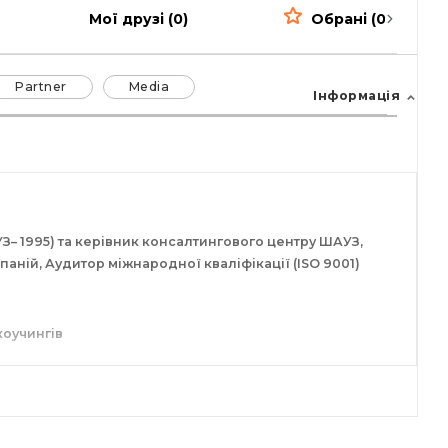
Мої друзі (0)
Обрані (0)
Partner
Media
Інформація
УЗ– 1995) та керівник консалтингового центру ШАУЗ,
аній, Аудитор міжнародної кваліфікації (ІSO 9001)
коучингів