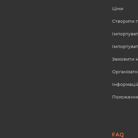
Ціни
Створити 
Імпортуват
Імпортуват
Замовити 
Організат
Інформаці
Положенн
FAQ