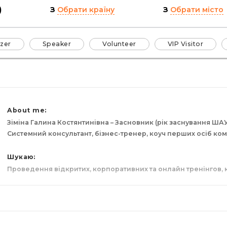
)
З
Обрати країну
З
Обрати місто
zer
Speaker
Volunteer
VIP Visitor
About me:
Зіміна Галина Костянтинівна – Засновник (рік заснування ША
Системний консультант, бізнес-тренер, коуч перших осіб комп
Шукаю:
Проведення відкритих, корпоративних та онлайн тренінгов, 