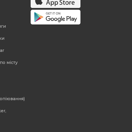
яги
ки
ar
по місту
копіювання)
er,