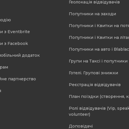
Геолокація відвідувачів
Попутники на заходи
подію
Попутники і Квитки на пот
и з Eventbrite
Попутники і Квитки на літа
и з Facebook
Попутники на авто і Blablac
мобільний додаток
Групи на Таксі і попутники 
орам
Готелі. Групові знижки
йне партнерство
Реєстрація відвідувачів
я
План поїздки (створення, 
Ролі відвідувачів (Vip, speak
volunteer)
Доповідачі