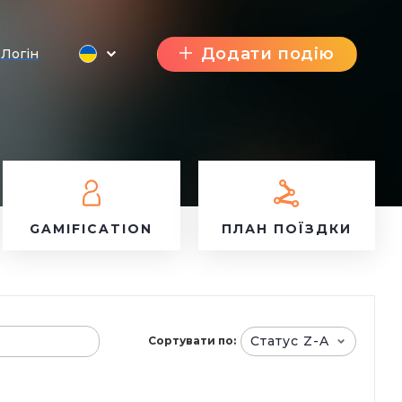
Додати подію
Логін
GAMIFICATION
ПЛАН ПОЇЗДКИ
Статус Z-A
Сортувати по: