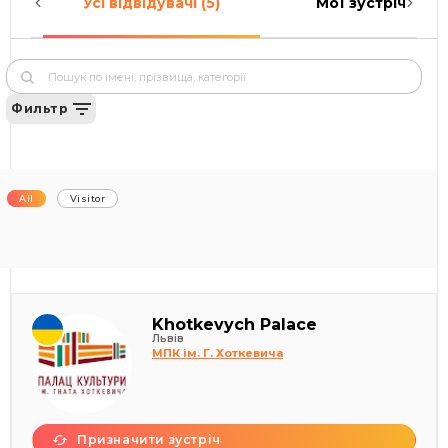
Усі відвідувачі (5)
Мої зустрічі (0)
Фильтр
All
Visitor
Khotkevych Palace
Львів
МПК ім. Г. Хоткевича
Призначити зустріч