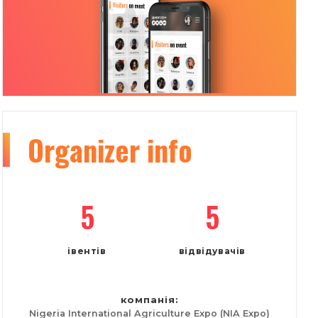
Organizer
info
5
5
івентів
відвідувачів
компанія:
Nigeria International Agriculture Expo (NIA Expo)