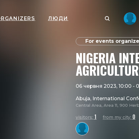
ORGANIZERS
ЛЮДИ
For events organize
NIGERIA INT
AGRICULTURE
06 червня 2023, 10:00
-
0
Abuja, International Con
Central Area, Area 11, 900 Her
1
0
visitors:
from my city: