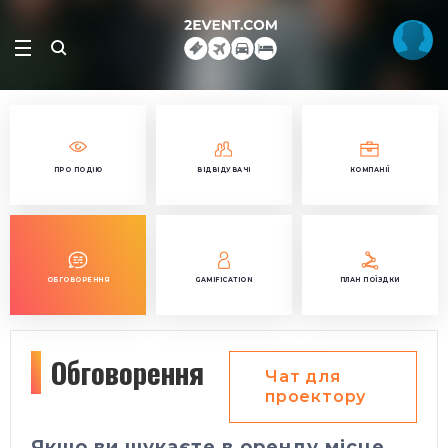
ПРО ПОДІЮ
ВІДВІДУВАЧІ
КОМПАНІЇ
ОБГОВОРЕННЯ
GAMIFICATION
ПЛАН ПОЇЗДКИ
Обговорення
Чат для
проектору
Якщо ви шукаєте в оренду місце