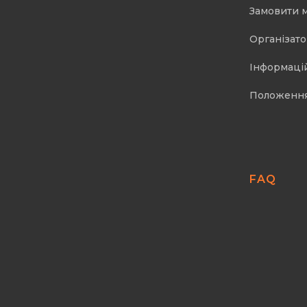
Замовити 
Організат
Інформаці
Положенн
FAQ