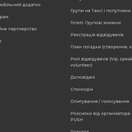
мобільний додаток
Групи на Таксі і попутники 
орам
Готелі. Групові знижки
йне партнерство
Реєстрація відвідувачів
я
План поїздки (створення, 
Ролі відвідувачів (Vip, speak
volunteer)
Доповідачі
Спонсори
Опитування / голосування
Розсилки від організатора -
PUSH
Розклад