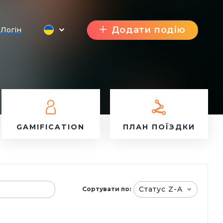
Додати подію
Логін
GAMIFICATION
ПЛАН ПОЇЗДКИ
Статус Z-A
Сортувати по: