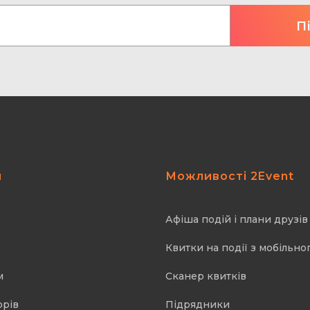
я
Можливості 2Event
Афіша подій і плани друзів
Квитки на події з мобільно
м
Cканер квитків
орів
Підрядники