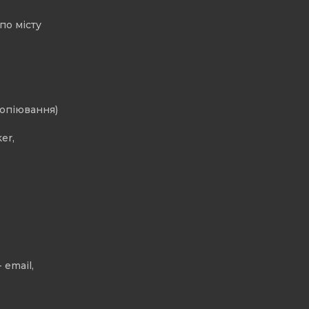
по місту
копіювання)
er,
 email,