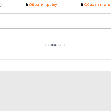
)
З
Обрати країну
З
Обрати місто
Не знайдено