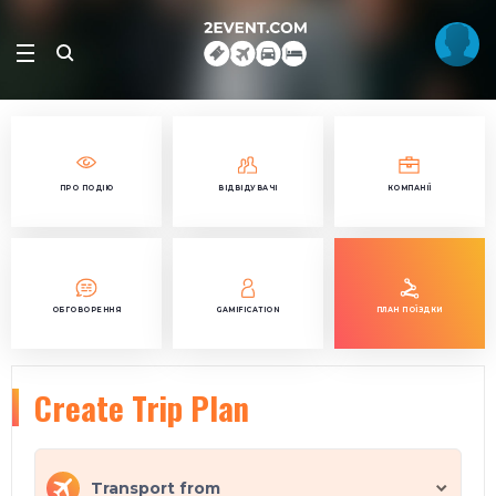
ПРО ПОДІЮ
ВІДВІДУВАЧІ
КОМПАНІЇ
ОБГОВОРЕННЯ
GAMIFICATION
ПЛАН ПОЇЗДКИ
Create Trip Plan
Transport from