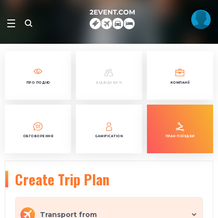
ПРО ПОДІЮ
ВІДВІДУВАЧІ
КОМПАНІЇ
ОБГОВОРЕННЯ
GAMIFICATION
ПЛАН ПОЇЗДКИ
Create Trip Plan
Transport from