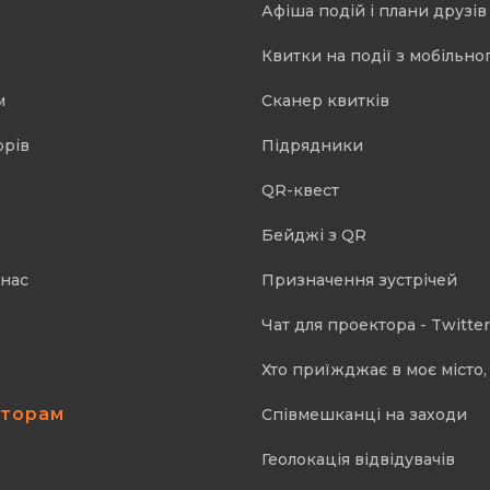
Афіша подій і плани друзів
Квитки на події з мобільно
м
Cканер квитків
орів
Підрядники
QR-квест
Бейджі з QR
 нас
Призначення зустрічей
Чат для проектора - Twitter
Хто приїжджає в моє місто, 
аторам
Співмешканці на заходи
Геолокація відвідувачів