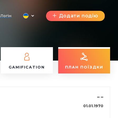
Додати подію
Логін
GAMIFICATION
ПЛАН ПОЇЗДКИ
–
–
01.01.1970