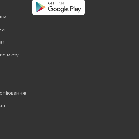
яги
ки
ar
по місту
копіювання)
er,