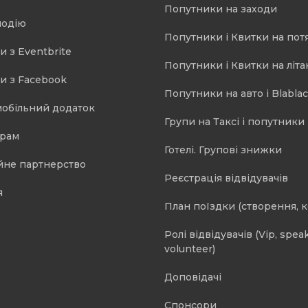
Попутники на заходи
подію
Попутники і Квитки на пот
и з Eventbrite
Попутники і Квитки на літа
и з Facebook
Попутники на авто і Blablac
мобільний додаток
Групи на Таксі і попутники 
орам
Готелі. Групові знижки
йне партнерство
Реєстрація відвідувачів
я
План поїздки (створення, 
Ролі відвідувачів (Vip, speak
volunteer)
Доповідачі
Спонсори