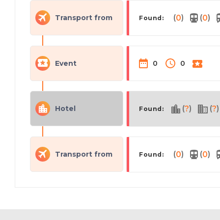
(
)
(
)
Transport from
0
0
Found:
Event
0
0
(
)
(
)
Hotel
?
?
Found:
(
)
(
)
Transport from
0
0
Found: