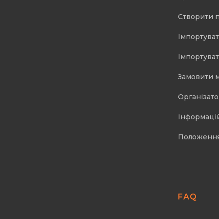
Створити 
Імпортуват
Імпортуват
Замовити 
Організат
Інформаці
Положенн
FAQ