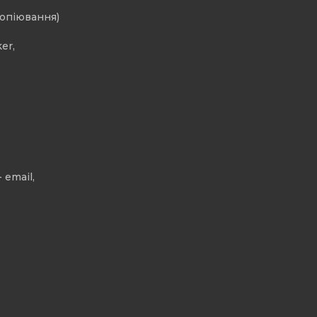
копіювання)
er,
 email,