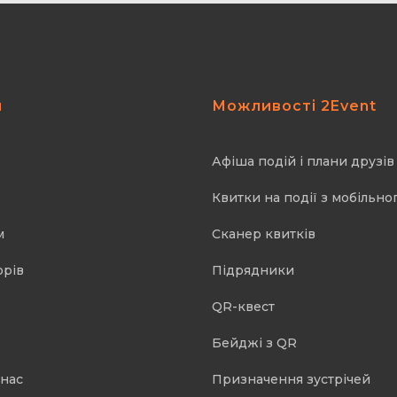
я
Можливості 2Event
Афіша подій і плани друзів
Квитки на події з мобільно
м
Cканер квитків
орів
Підрядники
QR-квест
Бейджі з QR
 нас
Призначення зустрічей