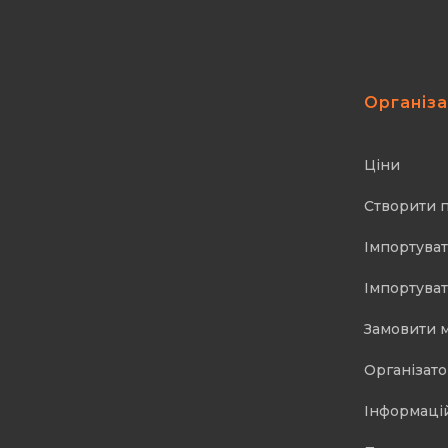
Організ
Ціни
Створити 
Імпортуват
Імпортуват
Замовити 
Організат
Інформаці