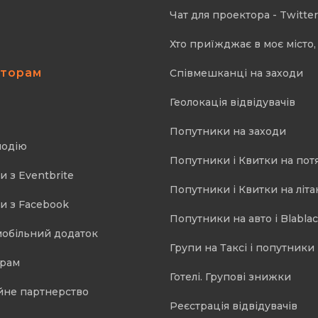
Чат для проектора - Twitter
Хто приїжджає в моє місто, 
аторам
Співмешканці на заходи
Геолокація відвідувачів
Попутники на заходи
подію
Попутники і Квитки на пот
и з Eventbrite
Попутники і Квитки на літа
и з Facebook
Попутники на авто і Blablac
мобільний додаток
Групи на Таксі і попутники 
орам
Готелі. Групові знижки
йне партнерство
Реєстрація відвідувачів