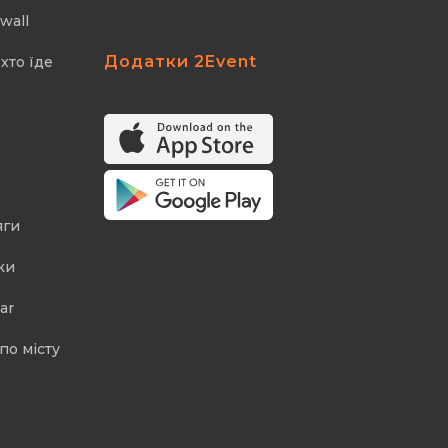
wall
Додатки 2Event
хто їде
яги
ки
ar
по місту