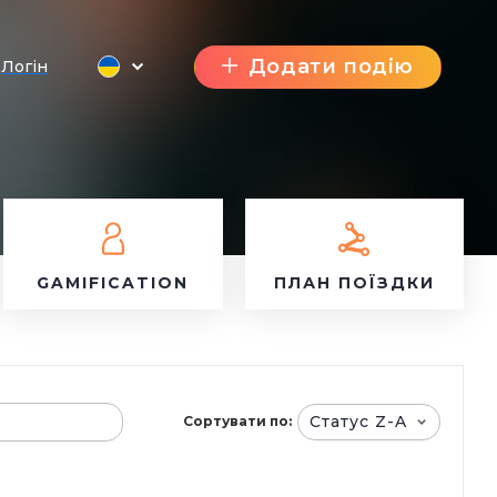
Додати подію
Логін
GAMIFICATION
ПЛАН ПОЇЗДКИ
Статус Z-A
Сортувати по: