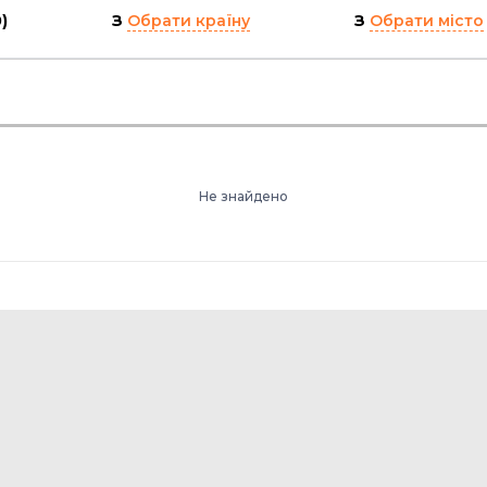
)
З
Обрати країну
З
Обрати місто
Не знайдено