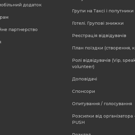
мобільний додаток
Групи на Таксі і попутники 
орам
Готелі. Групові знижки
йне партнерство
Реєстрація відвідувачів
я
План поїздки (створення, 
Ролі відвідувачів (Vip, speak
volunteer)
Доповідачі
Спонсори
Опитування / голосування
Розсилки від організатора -
PUSH
Розклад