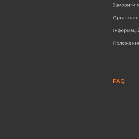
Замовити 
Організат
Інформаці
Положенн
FAQ