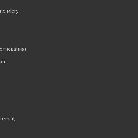
по місту
копіювання)
er,
 email,