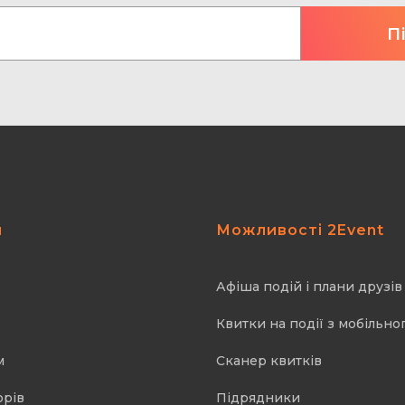
я
Можливості 2Event
Афіша подій і плани друзів
Квитки на події з мобільно
м
Cканер квитків
орів
Підрядники