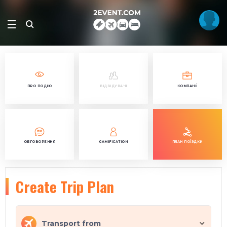
ПРО ПОДІЮ
ВІДВІДУВАЧІ
КОМПАНІЇ
ОБГОВОРЕННЯ
GAMIFICATION
ПЛАН ПОЇЗДКИ
Create Trip Plan
Transport from