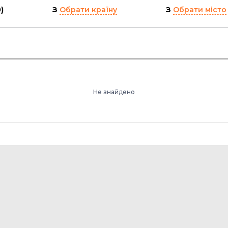
)
З
Обрати країну
З
Обрати місто
Не знайдено