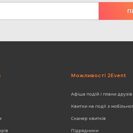
я
Можливості 2Event
Афіша подій і плани друзів
Квитки на події з мобільно
м
Cканер квитків
орів
Підрядники