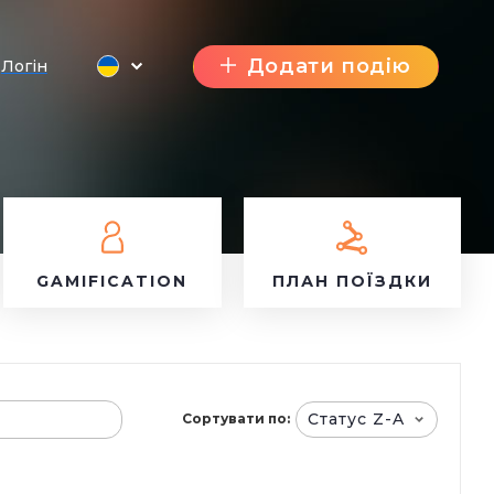
Додати подію
Логін
GAMIFICATION
ПЛАН ПОЇЗДКИ
Статус Z-A
Сортувати по: