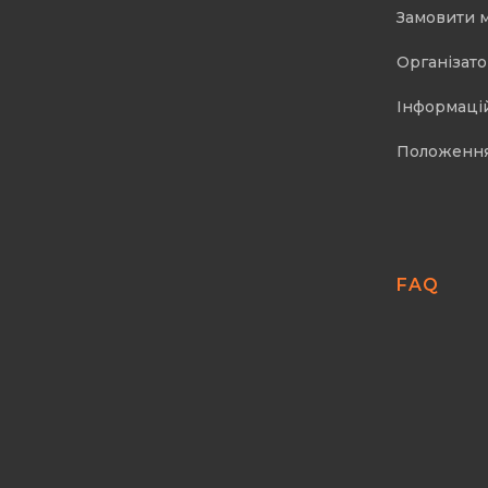
Замовити 
Організат
Інформаці
Положенн
FAQ