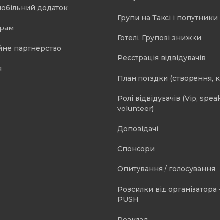
мобільний додаток
Групи на Таксі і попутники 
орам
Готелі. Групові знижки
йне партнерство
Реєстрація відвідувачів
я
План поїздки (створення, 
Ролі відвідувачів (Vip, speak
volunteer)
Доповідачі
Спонсори
Опитування / голосування
Розсилки від організатора -
PUSH
Розклад