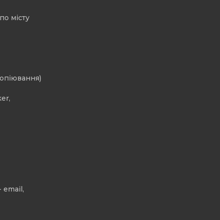
по місту
копіювання)
er,
 email,