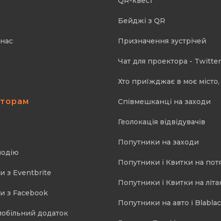
QR-квест
Бейджі з QR
 нас
Призначення зустрічей
Чат для проектора - Twitter
Хто приїжджає в моє місто, 
аторам
Співмешканці на заходи
Геолокація відвідувачів
Попутники на заходи
подію
Попутники і Квитки на пот
и з Eventbrite
Попутники і Квитки на літа
и з Facebook
Попутники на авто і Blablac
мобільний додаток