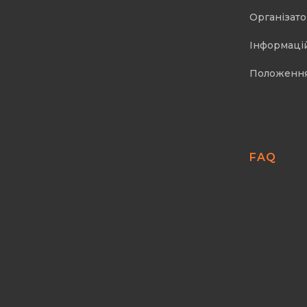
Організат
Інформаці
Положенн
FAQ