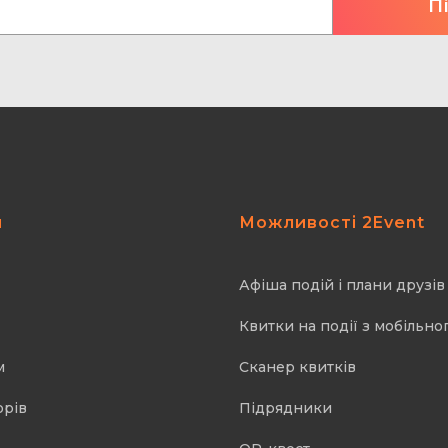
я
Можливості 2Event
Афіша подій і плани друзів
Квитки на події з мобільно
м
Cканер квитків
орів
Підрядники