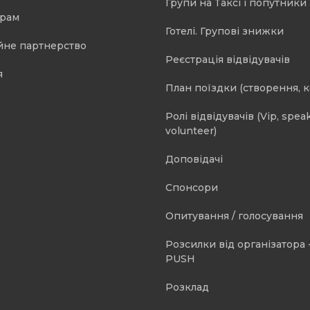
Групи на Таксі і попутники 
орам
Готелі. Групові знижки
йне партнерство
Реєстрація відвідувачів
я
План поїздки (створення, 
Ролі відвідувачів (Vip, speak
volunteer)
Доповідачі
Спонсори
Опитування / голосування
Розсилки від організатора -
PUSH
Розклад