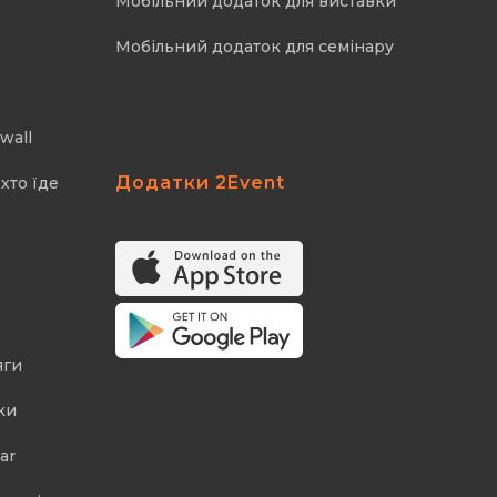
Мобільний додаток для виставки
Мобільний додаток для семінару
wall
Додатки 2Event
хто їде
яги
ки
ar