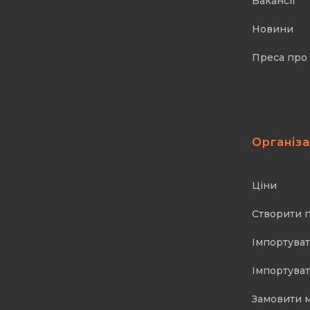
Вакансії
Новини
Преса про
Організ
Ціни
Створити 
Імпортуват
Імпортуват
Замовити 