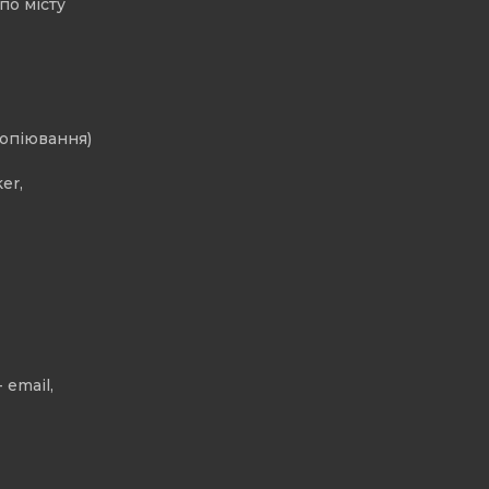
по місту
копіювання)
er,
 email,