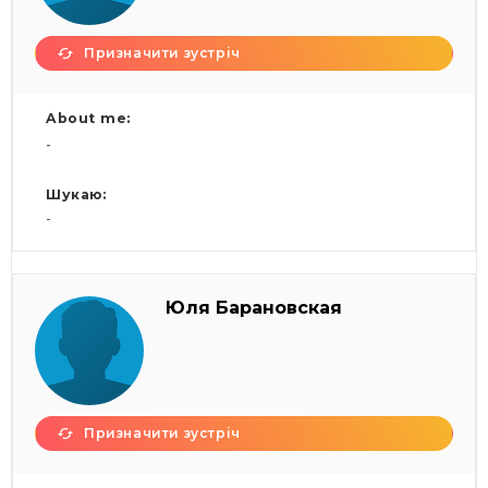
Призначити зустріч
About me:
-
Шукаю:
-
Юля Барановская
Призначити зустріч