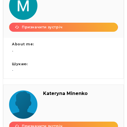
Призначити зустріч
About me:
-
Шукаю:
-
Kateryna Minenko
Призначити зустріч