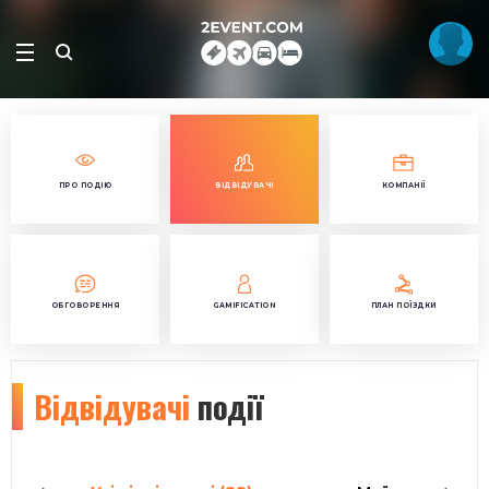
ПРО ПОДІЮ
ВІДВІДУВАЧІ
КОМПАНІЇ
ОБГОВОРЕННЯ
GAMIFICATION
ПЛАН ПОЇЗДКИ
Відвідувачі
події