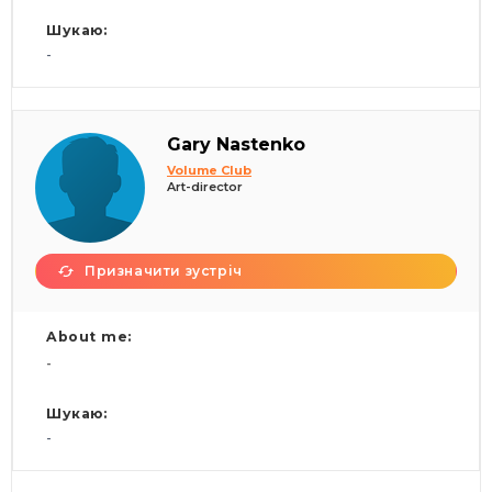
Шукаю:
-
Gary Nastenko
Volume Club
Art-director
Призначити зустріч
About me:
-
Шукаю:
-