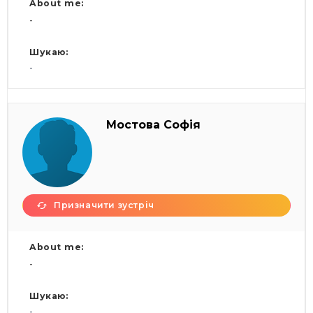
About me:
-
Шукаю:
-
Мостова Софія
Призначити зустріч
About me:
-
Шукаю:
-