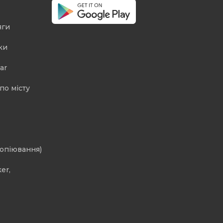
яги
ки
ar
по місту
копіювання)
er,