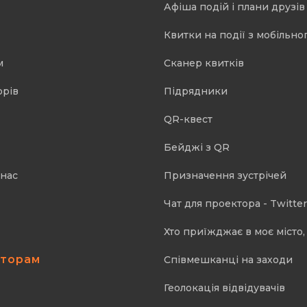
Афіша подій і плани друзів
Квитки на події з мобільно
м
Cканер квитків
орів
Підрядники
QR-квест
Бейджі з QR
 нас
Призначення зустрічей
Чат для проектора - Twitter
Хто приїжджає в моє місто, 
аторам
Співмешканці на заходи
Геолокація відвідувачів