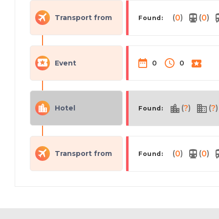
(
)
(
)
Transport from
0
0
Found:
Event
0
0
(
)
(
)
Hotel
?
?
Found:
(
)
(
)
Transport from
0
0
Found: