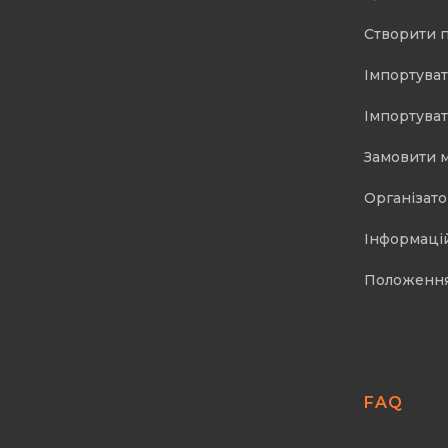
Створити 
Імпортуват
Імпортуват
Замовити 
Організат
Інформаці
Положенн
FAQ