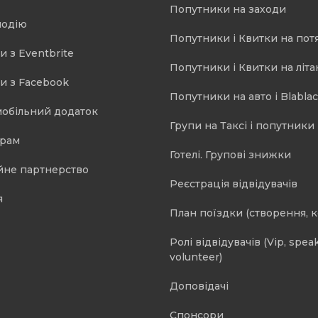
Попутники на заходи
подію
Попутники і Квитки на пот
и з Eventbrite
Попутники і Квитки на літа
и з Facebook
Попутники на авто і Blablac
мобільний додаток
Групи на Таксі і попутники 
орам
Готелі. Групові знижки
йне партнерство
Реєстрація відвідувачів
я
План поїздки (створення, 
Ролі відвідувачів (Vip, speak
volunteer)
Доповідачі
Спонсори