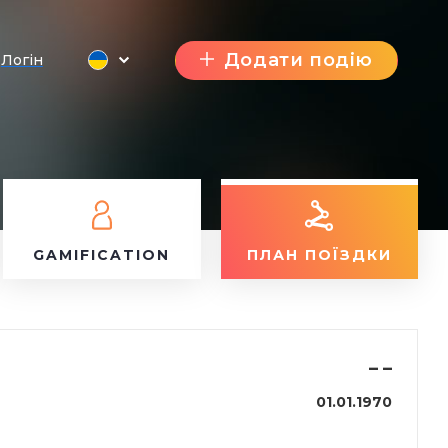
Додати подію
Логін
GAMIFICATION
ПЛАН ПОЇЗДКИ
–
–
01.01.1970