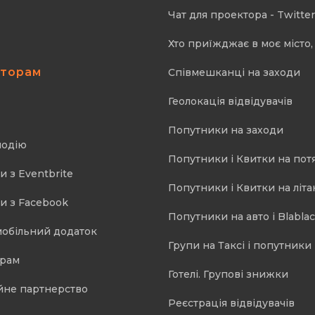
Чат для проектора - Twitter
Хто приїжджає в моє місто, 
аторам
Співмешканці на заходи
Геолокація відвідувачів
Попутники на заходи
подію
Попутники і Квитки на пот
и з Eventbrite
Попутники і Квитки на літа
и з Facebook
Попутники на авто і Blablac
мобільний додаток
Групи на Таксі і попутники 
орам
Готелі. Групові знижки
йне партнерство
Реєстрація відвідувачів