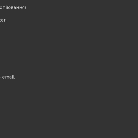
копіювання)
er,
 email,