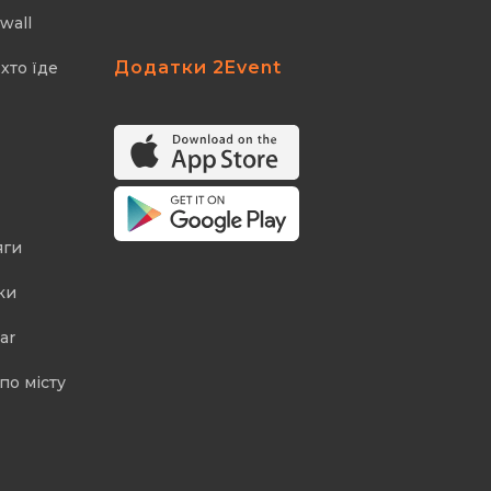
wall
Додатки 2Event
хто їде
яги
ки
ar
по місту