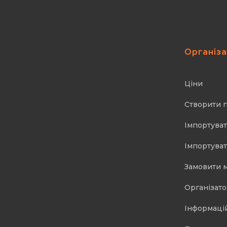
Організ
Ціни
Створити 
Імпортуват
Імпортуват
Замовити 
Організат
Інформаці