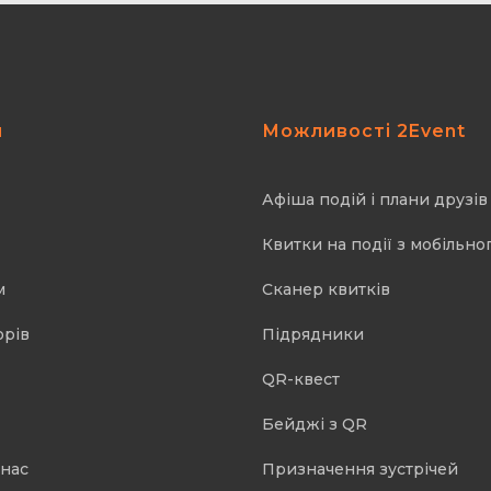
я
Можливості 2Event
Афіша подій і плани друзів
Квитки на події з мобільно
м
Cканер квитків
орів
Підрядники
QR-квест
Бейджі з QR
 нас
Призначення зустрічей