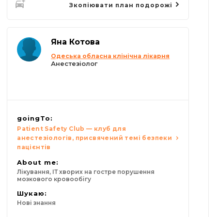
Зкопіювати план подорожі
Яна Котова
Одеська обласна клінічна лікарня
Анестезіолог
goingTo:
Patient Safety Club — клуб для
анестезіологів, присвячений темі безпеки
пацієнтів
About me:
Лікування, ІТ хворих на гостре порушення
мозкового кровообігу
Шукаю:
Нові знання