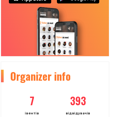
Organizer
info
7
393
івентів
відвідувачів