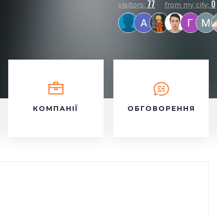
77
0
visitors:
from my city:
КОМПАНІЇ
ОБГОВОРЕННЯ