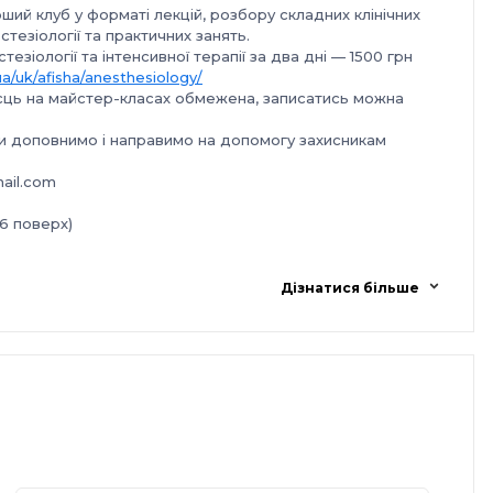
рший клуб у форматі лекцій, розбору складних клінічних
стезіології та практичних занять.
езіології та інтенсивної терапії за два дні
— 1500 грн
ua/uk/afisha/anesthesiology/
місць на майстер-класах обмежена, записатись можна
и, ми доповнимо і направимо на допомогу захисникам
ail.com
(6 поверх)
Дізнатися більше