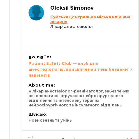
Oleksii Simonov
Сумська центральна міська клінічна
лікарня
Лікар анестезіолог
goingTo:
Patient Safety Club — клуб для
анестезіологів, присвячений темі безпеки
пацієнтів
About me:
Я лікар анестезіолог-реаніматолог, забезпечую
всі оперативні втручання нейрохірургічного
відділення та інтенсивну терапію
нейрохірургічного та інсультного відділень
Шукаю:
Нових знань та умінь