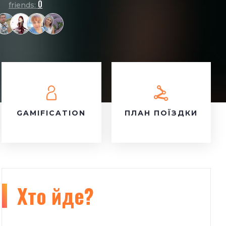
0
friends:
GAMIFICATION
ПЛАН ПОЇЗДКИ
Хто йде?