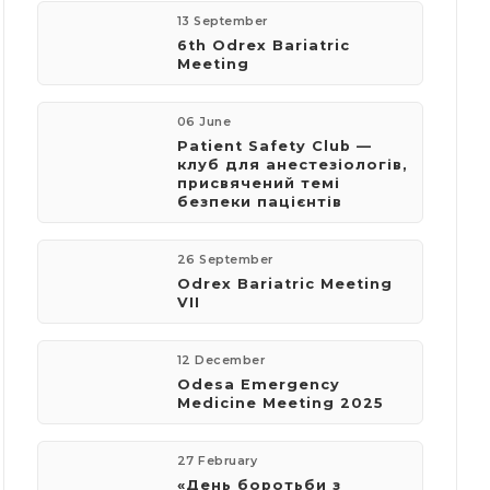
13 September
6th Odrex Bariatric
Meeting
06 June
Patient Safety Club —
клуб для анестезіологів,
присвячений темі
безпеки пацієнтів
26 September
Odrex Bariatric Meeting
VII
12 December
Odesa Emergency
Medicine Meeting 2025
27 February
«День боротьби з