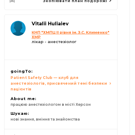
Зкопіювати план подорожі
Vitalii Huliaiev
КНП "ХМПЦ ІІ рівня ім. З.С. Клименко"
ХМР
лікар - анестезіолог
goingTo:
Patient Safety Club — клуб для
анестезіологів, присвячений темі безпеки
пацієнтів
About me:
працюю анестезіологом в місті Херсон
Шукаю:
нові знання, вміння та знайомства