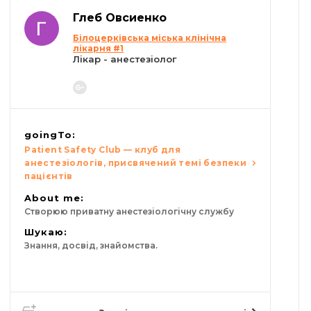
Глеб Овсиенко
Білоцерківська міська клінічна
лікарня #1
Лікар - анестезіолог
goingTo:
Patient Safety Club — клуб для
анестезіологів, присвячений темі безпеки
пацієнтів
About me:
Створюю приватну анестезіологічну службу
Шукаю:
Знання, досвід, знайомства.