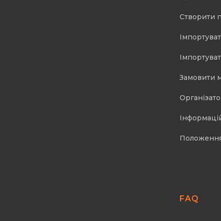
Створити 
Імпортуват
Імпортуват
Замовити 
Організат
Інформаці
Положенн
FAQ