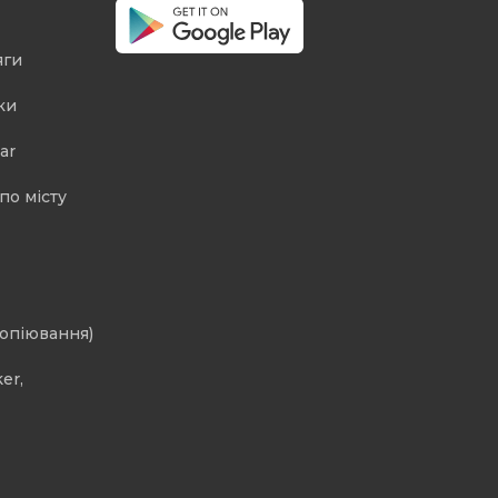
яги
ки
ar
по місту
копіювання)
er,