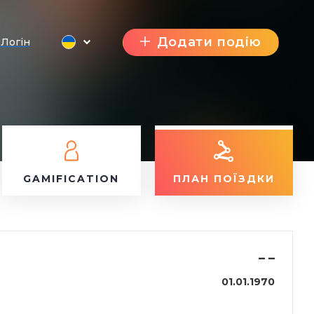
Додати подію
Логін
GAMIFICATION
ПЛАН ПОЇЗДКИ
–
–
01.01.1970