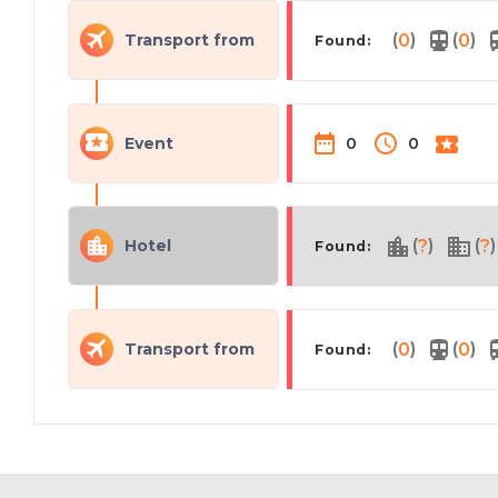
(
)
(
)
Transport from
0
0
Found:
Event
0
0
(
)
(
)
Hotel
?
?
Found:
(
)
(
)
Transport from
0
0
Found: