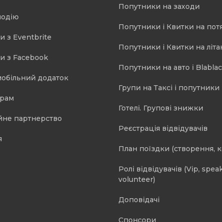
Попутники на заходи
подію
Попутники і Квитки на пот
и з Eventbrite
Попутники і Квитки на літа
и з Facebook
Попутники на авто і Blablac
мобільний додаток
Групи на Таксі і попутники 
орам
Готелі. Групові знижки
йне партнерство
Реєстрація відвідувачів
я
План поїздки (створення, 
Ролі відвідувачів (Vip, speak
volunteer)
Доповідачі
Спонсори