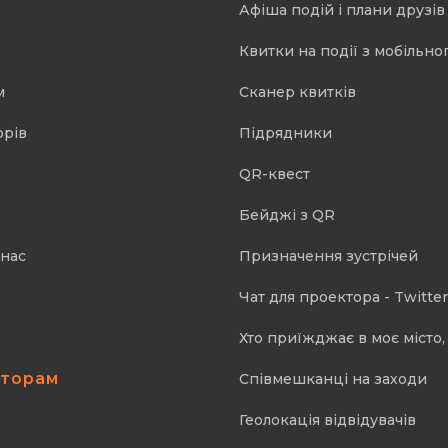
Афіша подій і плани друзів
Квитки на події з мобільно
м
Cканер квитків
орів
Підрядники
QR-квест
Бейджі з QR
 нас
Призначення зустрічей
Чат для проектора - Twitter
Хто приїжджає в моє місто, 
аторам
Співмешканці на заходи
Геолокація відвідувачів