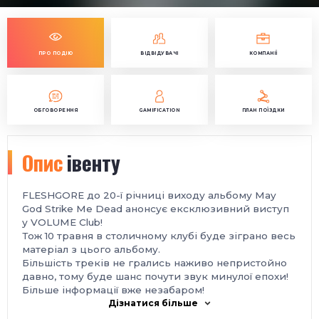
ПРО ПОДІЮ
ВІДВІДУВАЧІ
КОМПАНІЇ
ОБГОВОРЕННЯ
GAMIFICATION
ПЛАН ПОЇЗДКИ
Опис
івенту
FLESHGORE до 20-ї річниці виходу альбому May
God Strike Me Dead анонсує ексклюзивний виступ
у VOLUME Club!
Тож 10 травня в столичному клубі буде зіграно весь
матеріал з цього альбому.
Більшість треків не грались наживо непристойно
давно, тому буде шанс почути звук минулої епохи!
Більше інформації вже незабаром!
Дізнатися більше