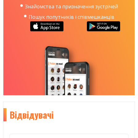
Знайомства та призначення зустрічей
Пошук попутників і співмешканців
Відвідувачі