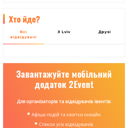
Хто йде?
Всі
З Lviv
Друзі
відвідувачі
Завантажуйте мобільний
додаток 2Event
Для організаторів та відвідувачів івентів:
Афіша подій та квитки онлайн
Список усіх відвідувачів