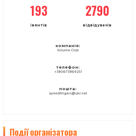
193
2790
івентів
відвідувачів
компанія:
Volume Club
телефон:
+380673869251
пошта:
speedfingers@ukr.net
Події
організатора