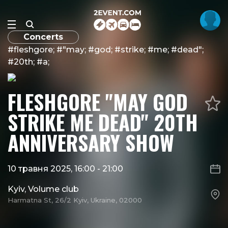
Concerts
#fleshgore; #"may; #god; #strike; #me; #dead";
#20th; #a;
FLESHGORE "MAY GOD
STRIKE ME DEAD" 20TH
ANNIVERSARY SHOW
10 травня 2025, 16:00
-
21:00
Kyiv, Volume club
Harmatna St, 26/2 Kyiv, Ukraine, 02000