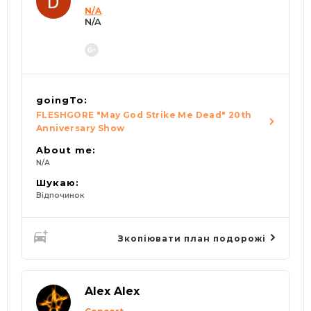
N/A
N/A
goingTo:
FLESHGORE "May God Strike Me Dead" 20th
Anniversary Show
About me:
N/A
Шукаю:
Відпочинок
Зкопіювати план подорожі
Alex Alex