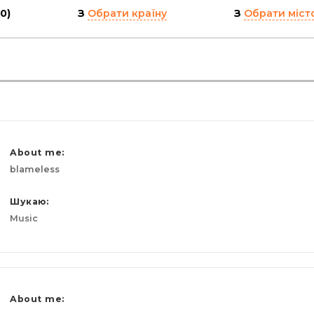
(0)
З
Обрати країну
З
Обрати міст
About me:
blameless
Шукаю:
Music
About me: