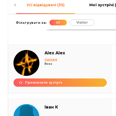
Усі відвідувачі (35)
Мої зустрічі 
All
Visitor
Фільтрувати за:
Alex Alex
Concert
Boss
Призначити зустріч
Іван К