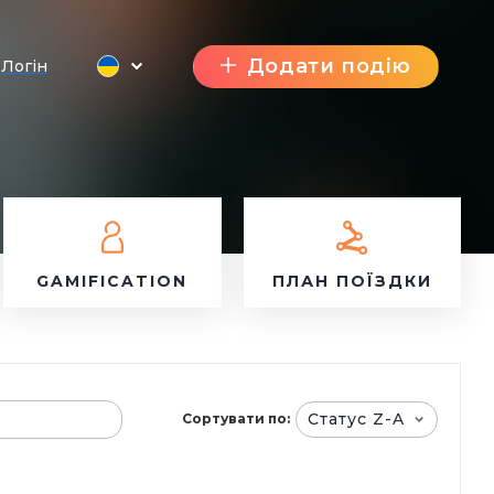
Додати подію
Логін
GAMIFICATION
ПЛАН ПОЇЗДКИ
Статус Z-A
Сортувати по: