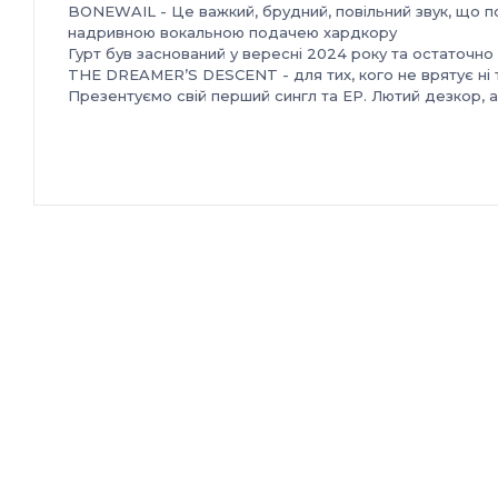
BONEWAIL - Це важкий, брудний, повільний звук, що п
надривною вокальною подачею хардкору
Гурт був заснований у вересні 2024 року та остаточно 
THE DREAMER’S DESCENT - для тих, кого не врятує ні те
Презентуємо свій перший сингл та EP. Лютий дезкор, а