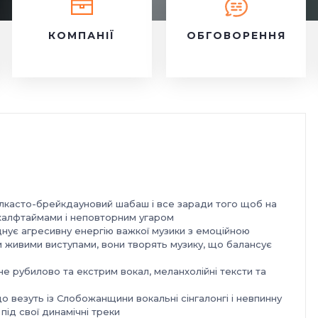
КОМПАНІЇ
ОБГОВОРЕННЯ
а чєлкасто-брейкдауновий шабаш і все заради того щоб на
 халфтаймами і неповторним угаром
нує агресивну енергію важкої музики з емоційною
и живими виступами, вони творять музику, що балансує
не рубилово та екстрим вокал, меланхолійні тексти та
о везуть із Слобожанщини вокальні сінгалонгі і невпинну
 під свої динамічні треки