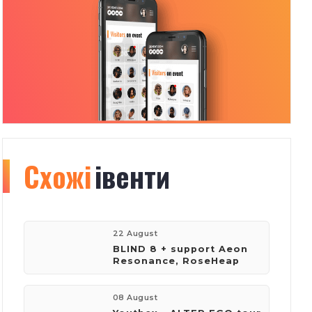
Схожі
Organizer
івенти
info
193
22 August
BLIND 8 + support Aeon
Resonance, RoseHeap
івентів
08 August