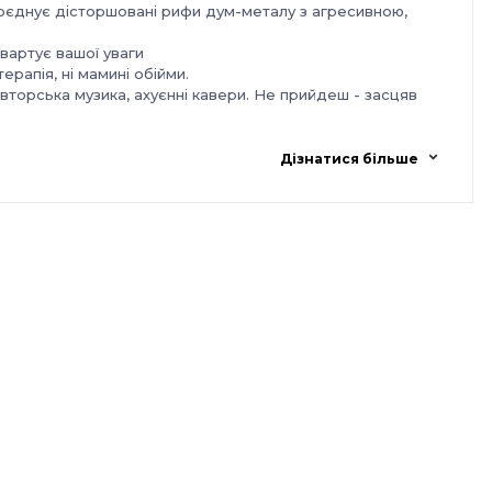
оєднує дісторшовані рифи дум-металу з агресивною,
вартує вашої уваги
рапія, ні мамині обійми.
вторська музика, ахуєнні кавери. Не прийдеш - засцяв
Дізнатися більше