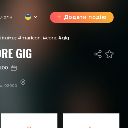
Додати подію
Логін
#maricon; #core; #gig
al hashtag:
RE GIG
1:00
ne, 02000