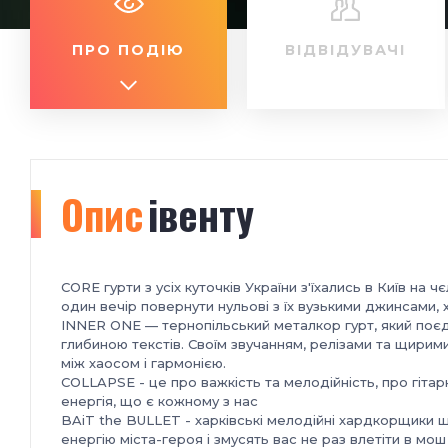
ПРО ПОДІЮ
ВІДВІДУВАЧІ
Опис
івенту
CORE гурти з усіх куточків України з'їхались в Київ н
один вечір повернути нульові з їх вузькими джинсами,
INNER ONE — тернопільський металкор гурт, який поєд
глибиною текстів. Своїм звучанням, релізами та щирим
між хаосом і гармонією.
COLLAPSE - це про важкість та мелодійність, про гітар
енергія, що є кожному з нас
BAiT the BULLET - харківські мелодійні хардкорщики щ
енергію міста-героя і змусять вас не раз влетіти в мош