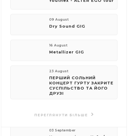
Youthex - ALTER EGO tour
компанія:
Volume Club
09 August
Dry Sound GIG
телефон:
+380673869251
16 August
Metallizer GIG
пошта:
speedfingers@ukr.net
23 August
ПЕРШИЙ СОЛЬНИЙ
КОНЦЕРТ ГУРТУ ЗАКРИТЕ
СУСПІЛЬСТВО ТА ЙОГО
ДРУЗІ
Події
організатора
ПЕРЕГЛЯНУТИ БІЛЬШЕ
03 September