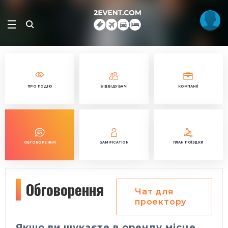
ПРО ПОДІЮ
ВІДВІДУВАЧІ
КОМПАНІЇ
ОБГОВОРЕННЯ
GAMIFICATION
ПЛАН ПОЇЗДКИ
Обговорення
Чат для
проектору
Якщо ви шукаєте в оренду місце