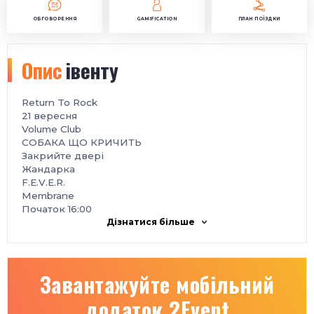
ОБГОВОРЕННЯ
GAMIFICATION
ПЛАН ПОЇЗДКИ
Опис
івенту
Return To Rock
️21 вересня
Volume Club
СОБАКА ЩО КРИЧИТЬ
Закрийте двері
Жандарка
F.E.V.E.R.
Membrane
Початок 16:00
Дізнатися більше
Завантажуйте мобільний
додаток 2Event