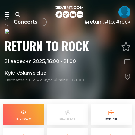
Concerts
#return; #to; #rock
RETURN TO ROCK
21 вересня 2025, 16:00
-
21:00
Kyiv, Volume club
Harmatna St, 26/2 Kyiv, Ukraine, 02000
ПРО ПОДІЮ
ВІДВІДУВАЧІ
КОМПАНІЇ