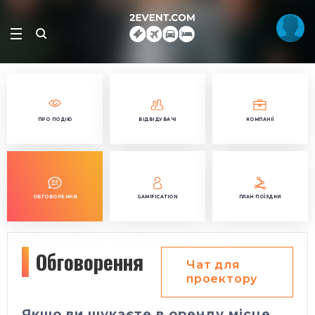
ПРО ПОДІЮ
ВІДВІДУВАЧІ
КОМПАНІЇ
ОБГОВОРЕННЯ
GAMIFICATION
ПЛАН ПОЇЗДКИ
Обговорення
Чат для
проектору
Якщо ви шукаєте в оренду місце