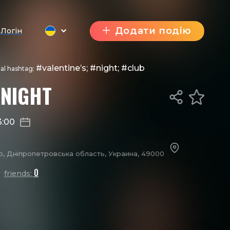
Додати подію
Логін
#valentine’s; #night; #club
ial hashtag:
 NIGHT
3:00
о, Дніпропетровська область, Украина, 49000
0
friends: