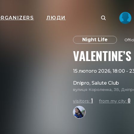
ORGANIZERS
ЛЮДИ
Night Life
Offic
VALENTINE’S
15 лютого 2026, 18:00
-
2
Dnipro, Salute Club
вулиця Короленка, 3Б, Дніпр
1
0
visitors:
from my city: