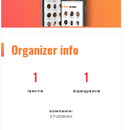
Organizer
info
1
1
івентів
відвідувачів
компанія:
STUDWISH