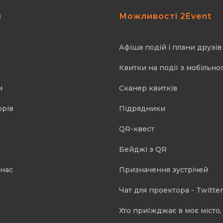
я
Можливості 2Event
Афіша подій і плани друзів
Квитки на події з мобільно
м
Cканер квитків
орів
Підрядники
QR-квест
Бейджі з QR
 нас
Призначення зустрічей
Чат для проектора - Twitter
Хто приїжджає в моє місто, 