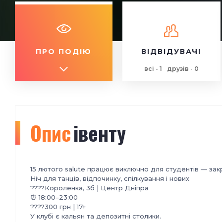
ПРО ПОДІЮ
ВІДВІДУВАЧІ
всі - 1
друзів - 0
Опис
івенту
15 лютого salute працює виключно для студентів — зак
Ніч для танців, відпочинку, спілкування і нових
????
Короленка, 3б | Центр Дніпра
⏰ 18:00–23:00
????️300 грн | 17+
У клубі є кальян та депозитні столики.