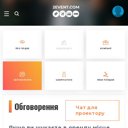
ПРО ПОДІЮ
ВІДВІДУВАЧІ
КОМПАНІЇ
ОБГОВОРЕННЯ
GAMIFICATION
ПЛАН ПОЇЗДКИ
Обговорення
Чат для
проектору
Якщо ви шукаєте в оренду місце