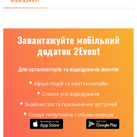
відвідувачі
Завантажуйте мобільний
додаток 2Event
Для організаторів та відвідувачів івентів:
Афіша подій та квитки онлайн
Список усіх відвідувачів
Знайомства та призначення зустрічей
Пошук попутників і співмешканців