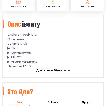
ОБГОВОРЕННЯ
GAMIFICATION
ПЛАН ПОЇЗДКИ
Опис
івенту
Explorer Rock GIG
️12 червня
Volume Club
▶ TML
▶ Caveprawns
▶ I ШО?!
▶ Artem Yahubets
Початок 17:00
Дізнатися більше
Хто йде?
Всі
З Lviv
Друзі