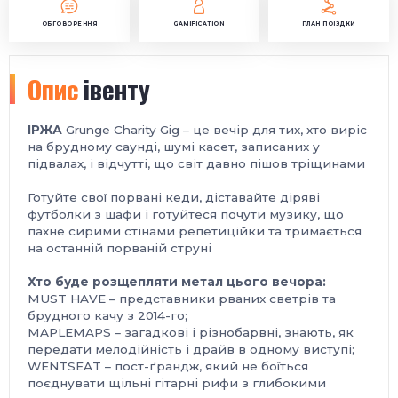
ОБГОВОРЕННЯ
GAMIFICATION
ПЛАН ПОЇЗДКИ
Опис
івенту
ІРЖА
Grunge Charity Gig – це вечір для тих, хто виріс
на брудному саунді, шумі касет, записаних у
підвалах, і відчутті, що світ давно пішов тріщинами
Готуйте свої порвані кеди, діставайте діряві
футболки з шафи і готуйтеся почути музику, що
пахне сирими стінами репетиційки та тримається
на останній порваній струні
Хто буде розщепляти метал цього вечора:
MUST HAVE – представники рваних светрів та
брудного качу з 2014-го;
MAPLEMAPS – загадкові і різнобарвні, знають, як
передати мелодійність і драйв в одному виступі;
WENTSEAT – пост-ґрандж, який не боїться
поєднувати щільні гітарні рифи з глибокими