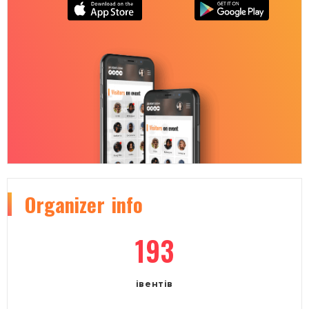
Organizer
info
193
івентів