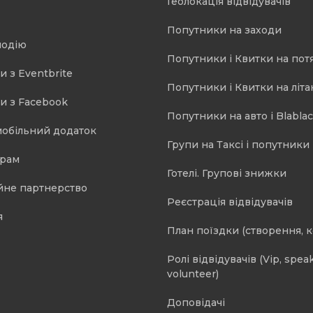
Геолокація відвідувачів
Попутники на заходи
подію
Попутники і Квитки на пот
и з Eventbrite
Попутники і Квитки на літа
и з Facebook
Попутники на авто і Blablac
мобільний додаток
Групи на Таксі і попутники 
орам
Готелі. Групові знижки
йне партнерство
Реєстрація відвідувачів
я
План поїздки (створення, 
Ролі відвідувачів (Vip, speak
volunteer)
Доповідачі