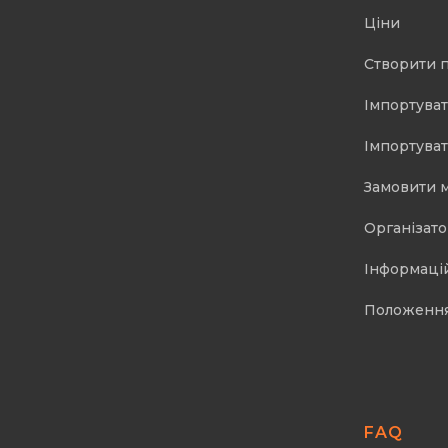
Ціни
Створити 
Імпортуват
Імпортуват
Замовити 
Організат
Інформаці
Положенн
FAQ