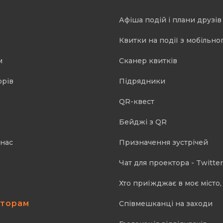
Афіша подій і плани друзів
Квитки на події з мобільно
м
Cканер квитків
орів
Підрядники
QR-квест
Бейджі з QR
 нас
Призначення зустрічей
Чат для проектора - Twitter
Хто приїжджає в моє місто, 
аторам
Співмешканці на заходи