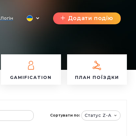
Додати подію
Логін
GAMIFICATION
ПЛАН ПОЇЗДКИ
Статус Z-A
Сортувати по: