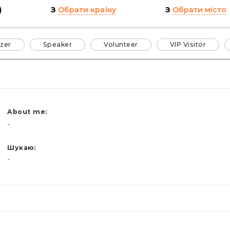
)
З
Обрати країну
З
Обрати місто
zer
Speaker
Volunteer
VIP Visitor
About me:
-
Шукаю:
-