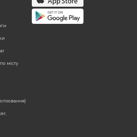
яги
ки
ar
по місту
копіювання)
er,