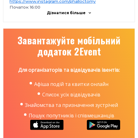
https://www.instagram.com/phalloctomy
Початок 16:00
Дізнатися більше
Завантажуйте мобільний
додаток 2Event
Для організаторів та відвідувачів івентів:
Афіша подій та квитки онлайн
Список усіх відвідувачів
Знайомства та призначення зустрічей
Пошук попутників і співмешканців