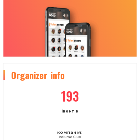
Organizer
info
193
івентів
компанія:
Volume Club