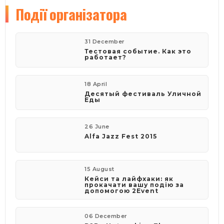
Події
організатора
31 December
Тестовая событие. Как это
работает?
18 April
Десятый фестиваль Уличной
Еды
26 June
Alfa Jazz Fest 2015
15 August
Кейси та лайфхаки: як
прокачати вашу подію за
допомогою 2Event
06 December