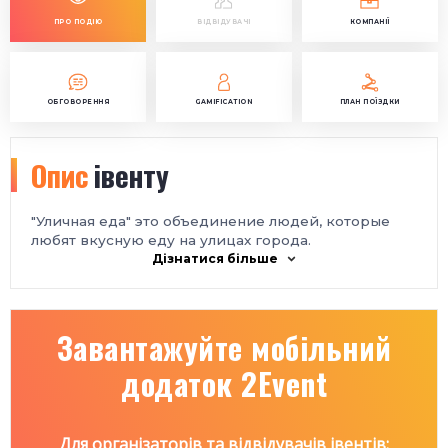
ПРО ПОДІЮ
ВІДВІДУВАЧІ
КОМПАНІЇ
ОБГОВОРЕННЯ
GAMIFICATION
ПЛАН ПОЇЗДКИ
Опис
івенту
"Уличная еда" это объединение людей, которые
любят вкусную еду на улицах города.
Дізнатися більше
Завантажуйте мобільний
додаток 2Event
Для організаторів та відвідувачів івентів: