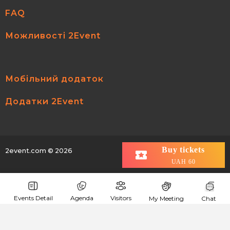
FAQ
Можливості 2Event
Мобільний додаток
Додатки 2Event
Buy tickets
2event.com
© 2026
All rights reserved.
UAH 60
Events Detail
Agenda
Visitors
My Meeting
Chat