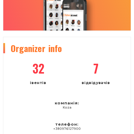
Organizer
info
32
7
івентів
відвідувачів
компанія:
Koza
телефон:
+380976127900