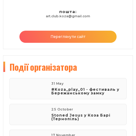
пошта:
art.club.koza@gmail.com
Переглянути сайт
Події
організатора
31 May
#Koza_play_01 - фестиваль у
Бережанському замку
25 October
Stoned Jesus у Коза Барі
(Тернопіль)
17 November