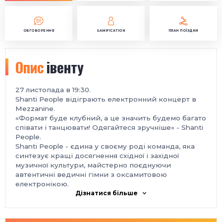
ОБГОВОРЕННЯ
GAMIFICATION
ПЛАН ПОЇЗДКИ
Опис
івенту
27 листопада в 19:30.
Shanti People відіграють електронний концерт в
Mezzanine.
«Формат буде клубний, а це значить будемо багато
співати і танцювати! Одягайтеся зручніше»
- Shanti
People.
Shanti People - єдина у своєму роді команда, яка
синтезує кращі досягнення східної і західної
музичної культури, майстерно поєднуючи
автентичні ведичні гімни з оксамитовою
електронікою.
Дізнатися більше