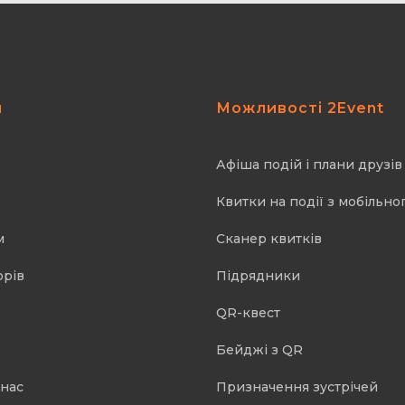
я
Можливості 2Event
Афіша подій і плани друзів
Квитки на події з мобільно
м
Cканер квитків
орів
Підрядники
QR-квест
Бейджі з QR
 нас
Призначення зустрічей