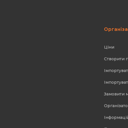
Організ
Ціни
Створити 
Імпортуват
Імпортуват
Замовити 
Організат
Інформаці