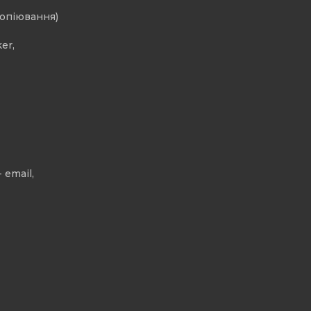
копіювання)
er,
 email,