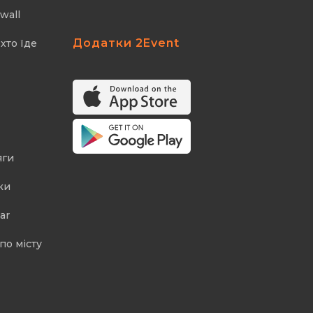
wall
Додатки 2Event
хто їде
яги
ки
ar
по місту