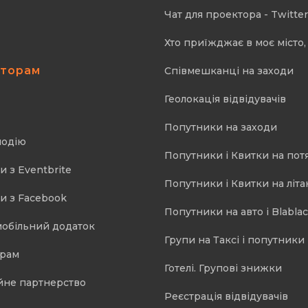
Чат для проектора - Twitter
Хто приїжджає в моє місто, 
аторам
Співмешканці на заходи
Геолокація відвідувачів
Попутники на заходи
подію
Попутники і Квитки на пот
и з Eventbrite
Попутники і Квитки на літа
и з Facebook
Попутники на авто і Blablac
мобільний додаток
Групи на Таксі і попутники 
орам
Готелі. Групові знижки
йне партнерство
Реєстрація відвідувачів