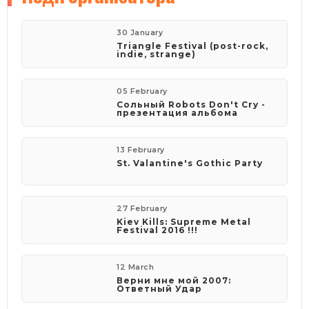
Вход - 70 грн. с волшебным флаером
90 грн. без флаера
30 January
Triangle Festival (post-rock,
Адресс: Хорива, 27 (м. Контрактовая Площадь)
indie, strange)
Gabana Club
05 February
Сольный Robots Don't Cry -
презентация альбома
13 February
St. Valantine's Gothic Party
27 February
Kiev Kills: Supreme Metal
Festival 2016 !!!
12 March
Верни мне мой 2007:
Ответный Удар