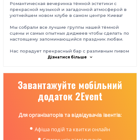
Романтическая вечеринка тёмной эстетики с
прекрасной музыкой и загадочной атмосферой в
уютнейшем новом клубе в самом центре Киева!
Мы собрали все лучшие группы нашей тёмной
сцены и самых опытных диджеев чтобы сделать по
настоящему запоминающийся праздник любви.
Нас порадует прекрасный бар с разливным пивом
и большим выбором коктейлей, удобная чил-аут
Дізнатися більше
зона, где будут также играть диджеи.
В программе выступления групп:
Завантажуйте мобільний
► Crazy Juliet (fairy wave)
додаток 2Event
https://vk.com/crazy_juliet
► The Nightchild (gothic rock)
https://vk.com/club3288199
Для організаторів та відвідувачів івентів:
► Error:Genesis (industrial)
https://vk.com/club16833583
Афіша подій та квитки онлайн