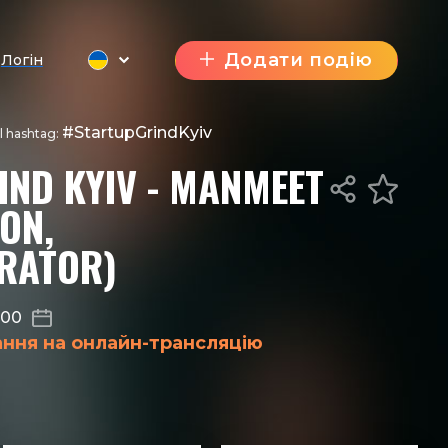
Додати подію
Логін
#StartupGrindKyiv
al hashtag:
IND KYIV - MANMEET
ON,
RATOR)
:00
ання на онлайн-трансляцію