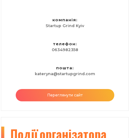
компанія:
Startup Grind Kyiv
телефон:
0634982358
пошта:
kateryna@startupgrind.com
Переглянути сайт
Події
організатора