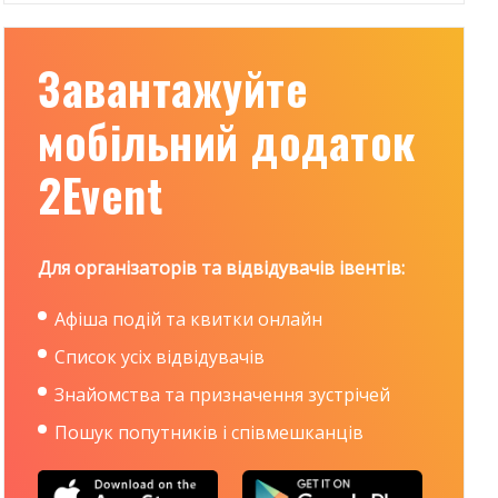
Завантажуйте
мобільний додаток
2Event
Для організаторів та відвідувачів івентів:
Афіша подій та квитки онлайн
Список усіх відвідувачів
Знайомства та призначення зустрічей
Пошук попутників і співмешканців