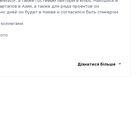
elerator, а также гостевым лекторм в kmbs. Находясь в
артапов в Азии, а также для ряда проектов он
ко дней он будет в Киеве и согласился быть спикером
 коллегами.
фото
Дізнатися більше