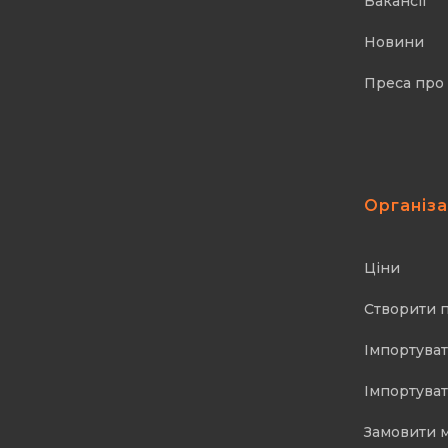
Вакансії
Новини
Преса про
Організ
Ціни
Створити 
Імпортуват
Імпортуват
Замовити 