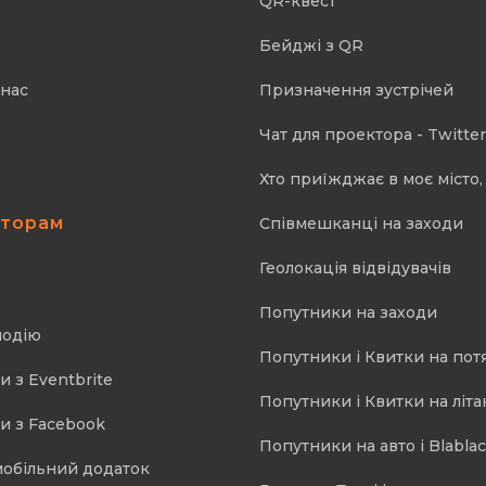
QR-квест
Бейджі з QR
 нас
Призначення зустрічей
Чат для проектора - Twitter
Хто приїжджає в моє місто, 
аторам
Співмешканці на заходи
Геолокація відвідувачів
Попутники на заходи
подію
Попутники і Квитки на пот
и з Eventbrite
Попутники і Квитки на літа
и з Facebook
Попутники на авто і Blablac
мобільний додаток