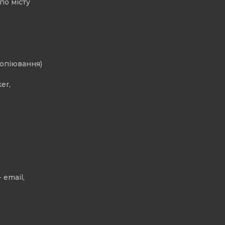
по місту
копіювання)
er,
 email,