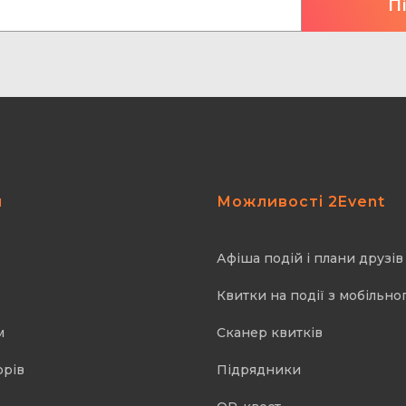
я
Можливості 2Event
Афіша подій і плани друзів
Квитки на події з мобільно
м
Cканер квитків
орів
Підрядники