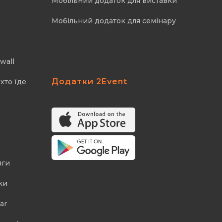
Мобільний додаток для виставки
Мобільний додаток для семінару
wall
Додатки 2Event
хто їде
яги
ки
ar