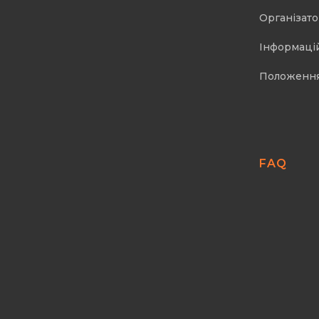
Організат
Інформаці
Положенн
FAQ