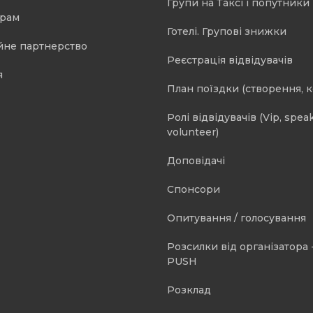
Групи на Таксі і попутники 
орам
Готелі. Групові знижки
йне партнерство
Реєстрація відвідувачів
я
План поїздки (створення, 
Ролі відвідувачів (Vip, speak
volunteer)
Доповідачі
Спонсори
Опитування / голосування
Розсилки від організатора -
PUSH
Розклад