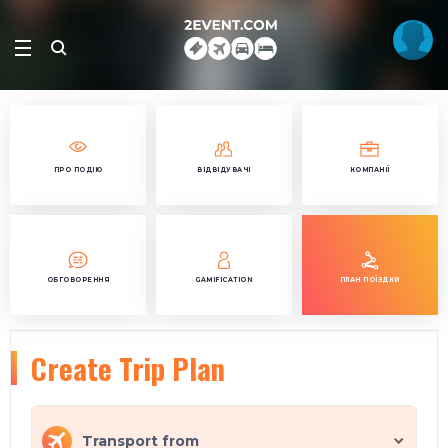
ПРО ПОДІЮ
ВІДВІДУВАЧІ
КОМПАНІЇ
ОБГОВОРЕННЯ
GAMIFICATION
ПЛАН ПОЇЗДКИ
Create Trip Plan
Transport from