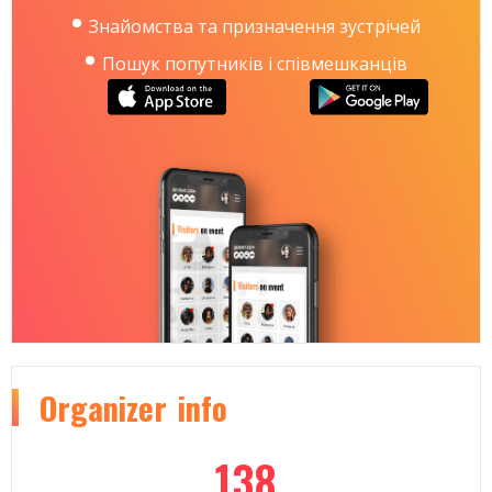
Знайомства та призначення зустрічей
Пошук попутників і співмешканців
Organizer
info
138