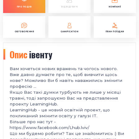
ПРО ПОДІЮ
ВІДВІДУВАЧІ
КОМПАНІЇ
ОБГОВОРЕННЯ
GAMIFICATION
ПЛАН ПОЇЗДКИ
Опис
івенту
Вам хочеться нових вражень та чогось нового.
Вже давно думаєте про те, щоб вивчити щось
нове? Можливо Ви б навіть наважились змінити
професію …
Якщо Вас такі думки турбують не лише у місяці
травні, тоді запрошуємо Вас на представлення
проекту LearningHub.
LearningHub - це новий освітній проект, що
покликаний змінити освіту у галузі ІТ.
Більше про нас тут -
https://www.facebook.com/Lhub.lviv/
Що ми будемо робити? Так це знайомитись :) Ви