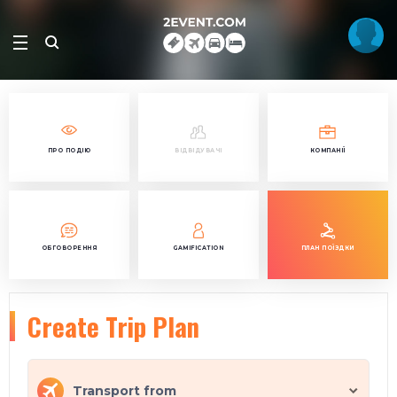
ПРО ПОДІЮ
ВІДВІДУВАЧІ
КОМПАНІЇ
ОБГОВОРЕННЯ
GAMIFICATION
ПЛАН ПОЇЗДКИ
Create Trip Plan
Transport from