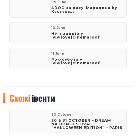
09 June
4DOC на даху. Марадона by
Кустуріца
10 June
Ніч пародій у
lviv(love)cinemaroof
11 June
Рок-субота у
lviv(love)cinemaroof
Схожі
івенти
30 October
30 & 31 OCTOBER – DREAM
NATION FESTIVAL
“HALLOWEEN EDITION” – PARIS