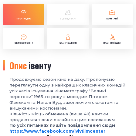
ПРО ПОДІЮ
ВІДВІДУВАЧІ
КОМПАНІЇ
ОБГОВОРЕННЯ
GAMIFICATION
ПЛАН ПОЇЗДКИ
Опис
івенту
Продовжуємо сезон кіно на даху. Пропонуємо
переглянути одну з найкращих класичних комедій,
усіх часів існування кінематографу "Великі
перегони" 1965-го року з молодим Пітером
Фальком та Наталі Вуд, захоплючим сюжетом та
вишуканими костюмами.
Кількість місць обмежена (лише 40) квитки
продаються тільки онлайн за цим посиланням
По усіх питаннях пишіть повідомлення сюди
https://www.facebook.com/lvivfilmcenter