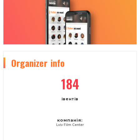
Organizer
info
184
івентів
компанія:
Lviv Film Center