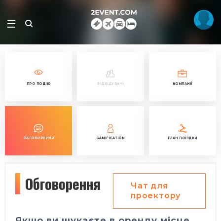
ПРО ПОДІЮ
ВІДВІДУВАЧІ
КОМПАНІЇ
ОБГОВОРЕННЯ
GAMIFICATION
ПЛАН ПОЇЗДКИ
Обговорення
Чат для
проектору
Якщо ви шукаєте в оренду місце